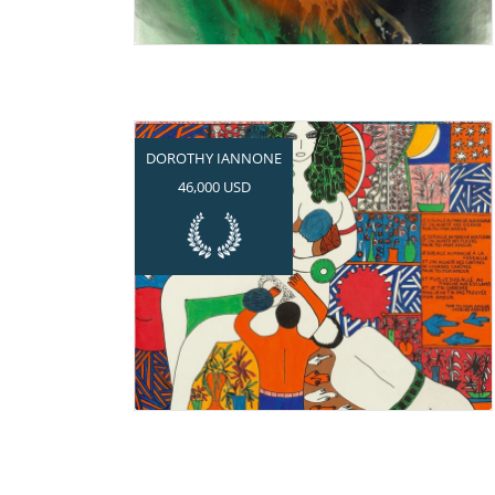
DOROTHY IANNONE
46,000 USD
Höchster Zuschlag im
deutschsprachigen Raum