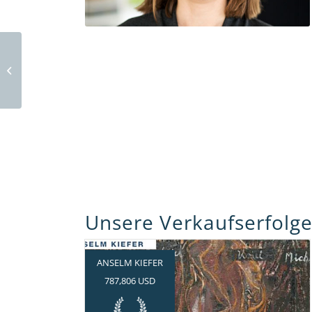
Gemälde schätzen lassen mit ART
VON WERT
Unsere Verkaufserfolge
ANSELM KIEFER
787,806 USD