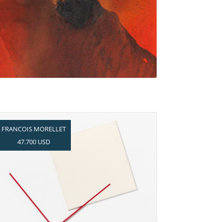
Aufwärtstrend für Werke des
ZERO-Künstlers Piene
FRANCOIS MORELLET
47.700 USD
Spielerischer Minimalismus à
la Morellet