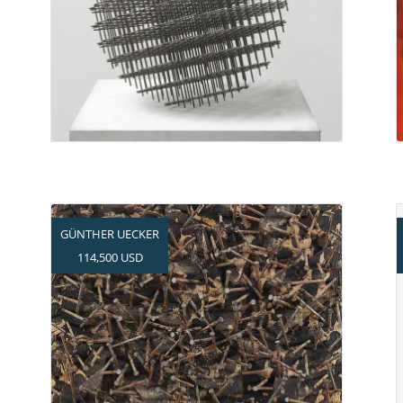
Große Nachfrage nach
Morellets Gitterkugel
GÜNTHER UECKER
114,500 USD
Herausragendes Ergebnis für
typisches Nagelrelief von
Günther Uecker