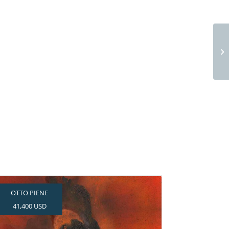
Ve
OTTO PIENE
41,400 USD