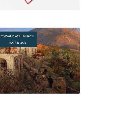
OSWALD ACHENBACH
32,000 USD
Topergebnis für das A und O
der Landschaft