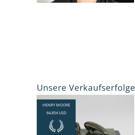
Unsere Verkaufserfolge
HENRY MOORE
64,854 USD
Schätzpreis verdoppelt und
somit höchstes Ergebnis für