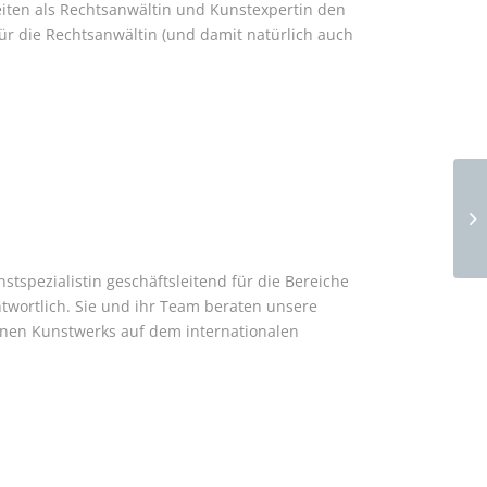
eiten als Rechtsanwältin und Kunstexpertin den
ür die Rechtsanwältin (und damit natürlich auch
Ve
Pe
stspezialistin geschäftsleitend für die Bereiche
wortlich. Sie und ihr Team beraten unsere
lnen Kunstwerks auf dem internationalen