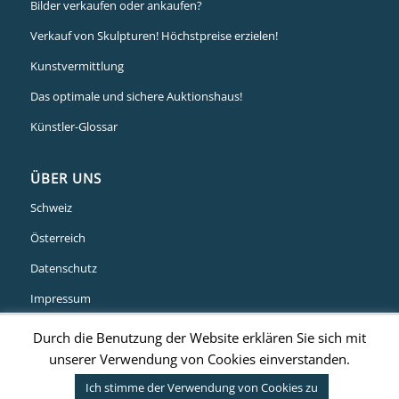
Bilder verkaufen oder ankaufen?
Verkauf von Skulpturen! Höchstpreise erzielen!
Kunstvermittlung
Das optimale und sichere Auktionshaus!
Künstler-Glossar
ÜBER UNS
Schweiz
Österreich
Datenschutz
Impressum
Durch die Benutzung der Website erklären Sie sich mit
unserer Verwendung von Cookies einverstanden.
© Art von Wert | Stammheimer Str. 10 – 12 | 50735 Köln | Tel. +49 (0)221
Ich stimme der Verwendung von Cookies zu