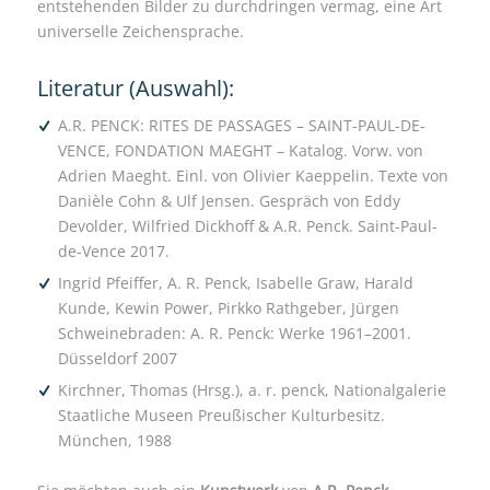
entstehenden Bilder zu durchdringen vermag, eine Art
universelle Zeichensprache.
Literatur (Auswahl):
A.R. PENCK: RITES DE PASSAGES – SAINT-PAUL-DE-
VENCE, FONDATION MAEGHT – Katalog. Vorw. von
Adrien Maeght. Einl. von Olivier Kaeppelin. Texte von
Danièle Cohn & Ulf Jensen. Gespräch von Eddy
Devolder, Wilfried Dickhoff & A.R. Penck. Saint-Paul-
de-Vence 2017.
Ingrid Pfeiffer, A. R. Penck, Isabelle Graw, Harald
Kunde, Kewin Power, Pirkko Rathgeber, Jürgen
Schweinebraden: A. R. Penck: Werke 1961–2001.
Düsseldorf 2007
Kirchner, Thomas (Hrsg.), a. r. penck, Nationalgalerie
Staatliche Museen Preußischer Kulturbesitz.
München, 1988