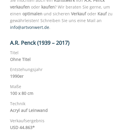
Sie möchten auch ein
Kunstwerk
von
A.R. Penck
verkaufen
oder
kaufen
? Wir beraten Sie gerne, um
einen
optimalen
und sicheren
Verkauf
oder
Kauf
zu
gewährleisten! Schreiben Sie uns eine Mail an
info@artvonwert.de
.
A.R. Penck (1939 – 2017)
Titel
Ohne Titel
Entstehungsjahr
1990er
Maße
100 x 80 cm
Technik
Acryl auf Leinwand
Verkaufsergebnis
USD 44.863*