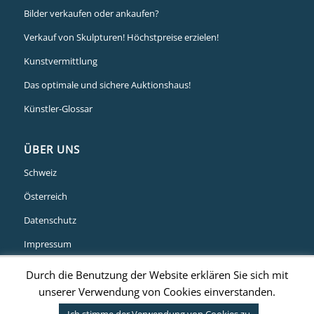
Bilder verkaufen oder ankaufen?
Verkauf von Skulpturen! Höchstpreise erzielen!
Kunstvermittlung
Das optimale und sichere Auktionshaus!
Künstler-Glossar
ÜBER UNS
Schweiz
Österreich
Datenschutz
Impressum
Durch die Benutzung der Website erklären Sie sich mit
unserer Verwendung von Cookies einverstanden.
© Art von Wert | Stammheimer Str. 10 – 12 | 50735 Köln | Tel. +49 (0)221