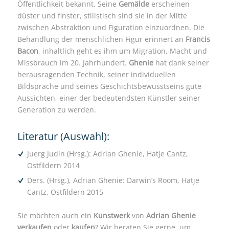
Öffentlichkeit bekannt. Seine
Gemälde
erscheinen
düster und finster, stilistisch sind sie in der Mitte
zwischen Abstraktion und Figuration einzuordnen. Die
Behandlung der menschlichen Figur erinnert an
Francis
Bacon
, inhaltlich geht es ihm um Migration, Macht und
Missbrauch im 20. Jahrhundert.
Ghenie
hat dank seiner
herausragenden Technik, seiner individuellen
Bildsprache und seines Geschichtsbewusstseins gute
Aussichten, einer der bedeutendsten Künstler seiner
Generation zu werden.
Literatur (Auswahl):
Juerg Judin (Hrsg.): Adrian Ghenie, Hatje Cantz,
Ostfildern 2014
Ders. (Hrsg.), Adrian Ghenie: Darwin’s Room, Hatje
Cantz, Ostfildern 2015
Sie möchten auch ein
Kunstwerk
von
Adrian Ghenie
verkaufen
oder
kaufen
? Wir beraten Sie gerne, um