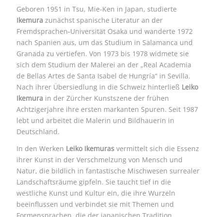
Geboren 1951 in Tsu, Mie-Ken in Japan, studierte
Ikemura
zunächst spanische Literatur an der
Fremdsprachen-Universität Osaka und wanderte 1972
nach Spanien aus, um das Studium in Salamanca und
Granada zu vertiefen. Von 1973 bis 1978 widmete sie
sich dem Studium der Malerei an der „Real Academia
de Bellas Artes de Santa Isabel de Hungría“ in Sevilla.
Nach ihrer Übersiedlung in die Schweiz hinterließ
Leiko
Ikemura
in der Zürcher Kunstszene der frühen
Achtzigerjahre ihre ersten markanten Spuren. Seit 1987
lebt und arbeitet die Malerin und Bildhauerin in
Deutschland.
In den Werken
Leiko Ikemuras
vermittelt sich die Essenz
ihrer Kunst in der Verschmelzung von Mensch und
Natur, die bildlich in fantastische Mischwesen surrealer
Landschaftsräume gipfeln. Sie taucht tief in die
westliche Kunst und Kultur ein, die ihre Wurzeln
beeinflussen und verbindet sie mit Themen und
Formensprachen, die der japanischen Tradition