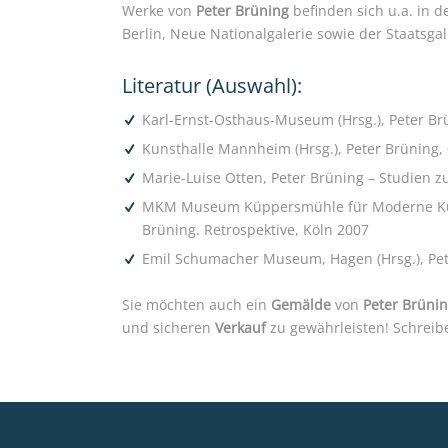
Werke von
Peter Brüning
befinden sich u.a. in 
Berlin, Neue Nationalgalerie sowie der Staatsgale
Literatur (Auswahl):
Karl-Ernst-Osthaus-Museum (Hrsg.), Peter Brün
Kunsthalle Mannheim (Hrsg.), Peter Brüning,
Marie-Luise Otten, Peter Brüning – Studien 
MKM Museum Küppersmühle für Moderne Kunst
Brüning. Retrospektive, Köln 2007
Emil Schumacher Museum, Hagen (Hrsg.), Pete
Sie möchten auch ein
Gemälde
von
Peter Brüni
und sicheren
Verkauf
zu gewährleisten! Schreib