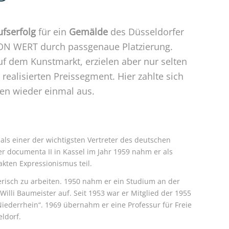
fserfolg
für ein
Gemälde
des Düsseldorfer
VON WERT durch passgenaue Platzierung.
uf dem Kunstmarkt, erzielen aber nur selten
alisierten Preissegment. Hier zahlte sich
en wieder einmal aus.
 als einer der wichtigsten Vertreter des deutschen
r documenta II in Kassel im Jahr 1959 nahm er als
kten Expressionismus teil.
erisch zu arbeiten. 1950 nahm er ein Studium an der
Willi Baumeister auf. Seit 1953 war er Mitglied der 1955
ederrhein“. 1969 übernahm er eine Professur für Freie
ldorf.